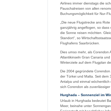
Airlines immer dienstags die sc
Pauschalreisen von allen renomm
Buchungsmöglichkeit für Nur-Flug
„Die neue Flugstrecke ans Rote
ganzjährig angeflogen, so dass 
die Sonne reisen möchten. Gleich
Standort“, so Wirtschaftsstaatss
Flughafens Saarbrücken.
Dies umso mehr, als Corendon A
Atlantikinseln Gran Canaria und
Winterziele auf dem Flugplan d
Die 2004 gegründete Corendon Air
der Türkei und Malta. Seit dem 
Antalya und einmal wöchentlic
sich Corendon als zuverlässiger
Hurghada – Sonnenziel im Wi
Urlaub in Hurghada bedeutet B
Meer, beinahe unter Sonnengaran
Ferienstadt mit beachtlicher In