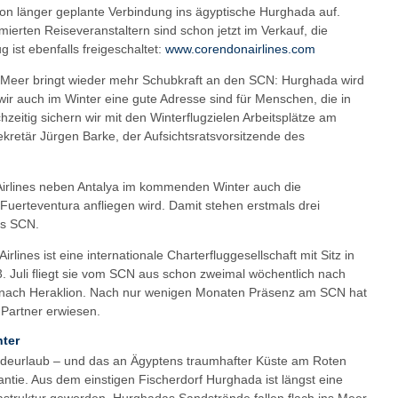
hon länger geplante Verbindung ins ägyptische Hurghada auf.
ierten Reiseveranstaltern sind schon jetzt im Verkauf, die
 ist ebenfalls freigeschaltet:
www.corendonairlines.com
 Meer bringt wieder mehr Schubkraft an den SCN: Hurghada wird
wir auch im Winter eine gute Adresse sind für Menschen, die in
zeitig sichern wir mit den Winterflugzielen Arbeitsplätze am
ekretär Jürgen Barke, der Aufsichtsratsvorsitzende des
irlines neben Antalya im kommenden Winter auch die
 Fuerteventura anfliegen wird. Damit stehen erstmals drei
es SCN.
lines ist eine internationale Charterfluggesellschaft mit Sitz in
3. Juli fliegt sie vom SCN aus schon zweimal wöchentlich nach
h nach Heraklion. Nach nur wenigen Monaten Präsenz am SCN hat
 Partner erwiesen.
nter
adeurlaub – und das an Ägyptens traumhafter Küste am Roten
tie. Aus dem einstigen Fischerdorf Hurghada ist längst eine
frastruktur geworden. Hurghadas Sandstrände fallen flach ins Meer