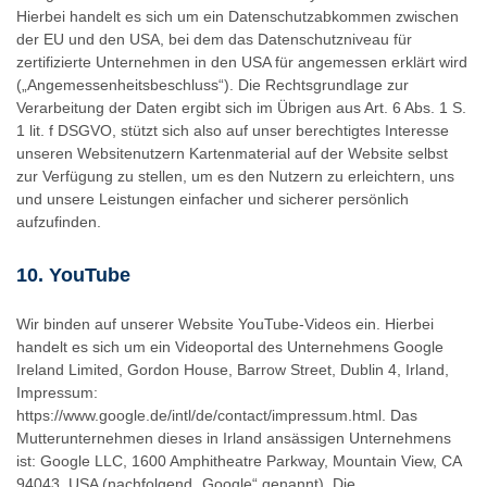
Hierbei handelt es sich um ein Datenschutzabkommen zwischen
der EU und den USA, bei dem das Datenschutzniveau für
zertifizierte Unternehmen in den USA für angemessen erklärt wird
(„Angemessenheitsbeschluss“). Die Rechtsgrundlage zur
Verarbeitung der Daten ergibt sich im Übrigen aus Art. 6 Abs. 1 S.
1 lit. f DSGVO, stützt sich also auf unser berechtigtes Interesse
unseren Websitenutzern Kartenmaterial auf der Website selbst
zur Verfügung zu stellen, um es den Nutzern zu erleichtern, uns
und unsere Leistungen einfacher und sicherer persönlich
aufzufinden.
10. YouTube
Wir binden auf unserer Website YouTube-Videos ein. Hierbei
handelt es sich um ein Videoportal des Unternehmens Google
Ireland Limited, Gordon House, Barrow Street, Dublin 4, Irland,
Impressum:
https://www.google.de/intl/de/contact/impressum.html. Das
Mutterunternehmen dieses in Irland ansässigen Unternehmens
ist: Google LLC, 1600 Amphitheatre Parkway, Mountain View, CA
94043, USA (nachfolgend „Google“ genannt). Die