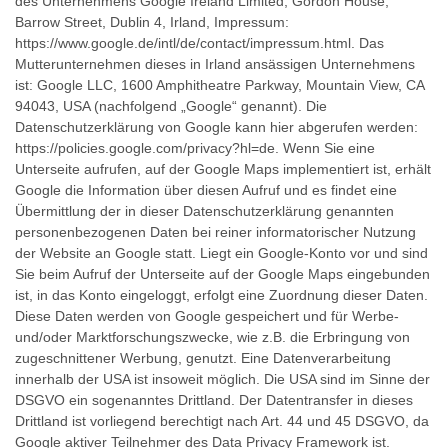
des Unternehmens Google Ireland Limited, Gordon House,
Barrow Street, Dublin 4, Irland, Impressum:
https://www.google.de/intl/de/contact/impressum.html. Das
Mutterunternehmen dieses in Irland ansässigen Unternehmens
ist: Google LLC, 1600 Amphitheatre Parkway, Mountain View, CA
94043, USA (nachfolgend „Google“ genannt). Die
Datenschutzerklärung von Google kann hier abgerufen werden:
https://policies.google.com/privacy?hl=de. Wenn Sie eine
Unterseite aufrufen, auf der Google Maps implementiert ist, erhält
Google die Information über diesen Aufruf und es findet eine
Übermittlung der in dieser Datenschutzerklärung genannten
personenbezogenen Daten bei reiner informatorischer Nutzung
der Website an Google statt. Liegt ein Google-Konto vor und sind
Sie beim Aufruf der Unterseite auf der Google Maps eingebunden
ist, in das Konto eingeloggt, erfolgt eine Zuordnung dieser Daten.
Diese Daten werden von Google gespeichert und für Werbe-
und/oder Marktforschungszwecke, wie z.B. die Erbringung von
zugeschnittener Werbung, genutzt. Eine Datenverarbeitung
innerhalb der USA ist insoweit möglich. Die USA sind im Sinne der
DSGVO ein sogenanntes Drittland. Der Datentransfer in dieses
Drittland ist vorliegend berechtigt nach Art. 44 und 45 DSGVO, da
Google aktiver Teilnehmer des Data Privacy Framework ist.