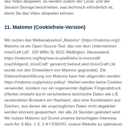
das Video abspielen, so werden zudem der Local- und der
Session-Storage beschrieben, was technisch erforderlich ist,
damit Sie das Video abspielen können.
11. Matomo (Cookiefreie-Version)
Wir nutzen das Webanalysetool „Matomo“ (https://matomo.org/).
Matomo ist ein Open-Source-Tool, das von dem Unternehmen
InnoCraft Ltd“, 150 Willis St, 6011 Wellington, Neuseeland,
https://matomo.org/faq/new-to-piwik/who-is-innocraft/
(nachfolgend „InnoCraft“ genannt) betreut wird (InnoCraft Ltd
wurde von den Entwicklern von Matomo gegründet). Die
Datenschutzerklärung von Matomo kann hier abgerufen werden:
https://matomo.org/privacy-policy/. Hierbei werden keine Cookies
verwendet, sondern nur ein sogenannter digitaler Fingerabdruck
(Hierbei entsteht durch verschiedene technische Daten wie z.B.
verwendeten Browsers ein Hashwert, also eine Kombination aus
Zeichen, aus denen die ursprünglichen Daten nicht abgeleitet
werden können) gespeichert, der alle 24 Stunden geändert wird.
Wir nutzen Matomo auf Grund unseres berechtigten Interesse
nach Art. 6 Abs. 1 S. 1 lit f DSGVO, unsere Website zu optimieren