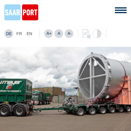
A+
A
A-
DE
FR
EN