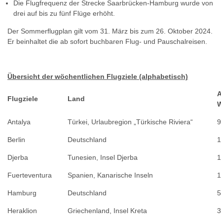
Die Flugfrequenz der Strecke Saarbrücken-Hamburg wurde von
drei auf bis zu fünf Flüge erhöht.
Der Sommerflugplan gilt vom 31. März bis zum 26. Oktober 2024.
Er beinhaltet die ab sofort buchbaren Flug- und Pauschalreisen.
Übersicht der wöchentlichen Flugziele (alphabetisch)
A
Flugziele
Land
Antalya
Türkei, Urlaubregion „Türkische Riviera“
9
Berlin
Deutschland
1
Djerba
Tunesien, Insel Djerba
1
Fuerteventura
Spanien, Kanarische Inseln
1
Hamburg
Deutschland
5
Heraklion
Griechenland, Insel Kreta
3