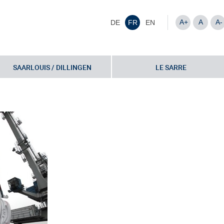
A+
A
A-
DE
FR
EN
SAARLOUIS / DILLINGEN
LE SARRE
llingen
»
IMG_0548