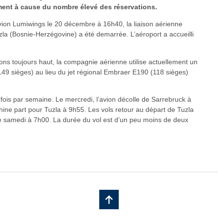
ment à cause du nombre élevé des réservations.
avion Lumiwings le 20 décembre à 16h40, la liaison aérienne
zla (Bosnie-Herzégovine) a été demarrée. L’aéroport a accueilli
ns toujours haut, la compagnie aérienne utilise actuellement un
149 sièges) au lieu du jet régional Embraer E190 (118 sièges)
fois par semaine. Le mercredi, l’avion décolle de Sarrebruck à
ine part pour Tuzla à 9h55. Les vols retour au départ de Tuzla
 le samedi à 7h00. La durée du vol est d’un peu moins de deux