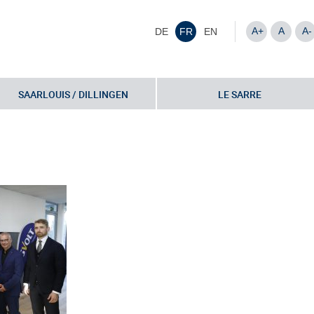
A+
A
A-
DE
FR
EN
SAARLOUIS / DILLINGEN
LE SARRE
nung