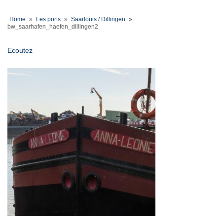
Home
»
Les ports
»
Saarlouis / Dillingen
»
bw_saarhafen_haefen_dillingen2
Ecoutez