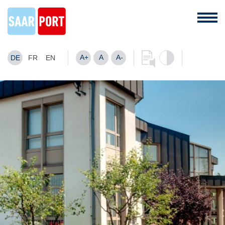
A+
A
A-
DE
FR
EN