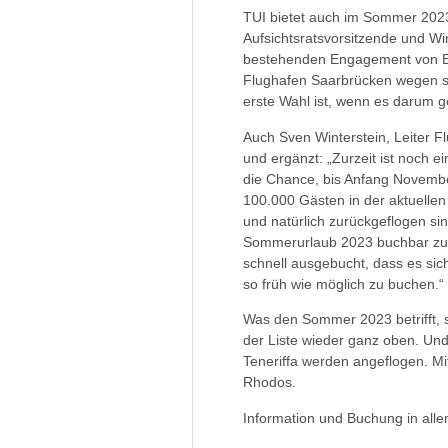
TUI bietet auch im Sommer 2023
Aufsichtsratsvorsitzende und Wir
bestehenden Engagement von Eu
Flughafen Saarbrücken wegen sei
erste Wahl ist, wenn es darum g
Auch Sven Winterstein, Leiter F
und ergänzt: „Zurzeit ist noch 
die Chance, bis Anfang Novembe
100.000 Gästen in der aktuelle
und natürlich zurückgeflogen si
Sommerurlaub 2023 buchbar zu 
schnell ausgebucht, dass es sic
so früh wie möglich zu buchen.“
Was den Sommer 2023 betrifft, 
der Liste wieder ganz oben. Un
Teneriffa werden angeflogen. Mi
Rhodos.
Information und Buchung in all