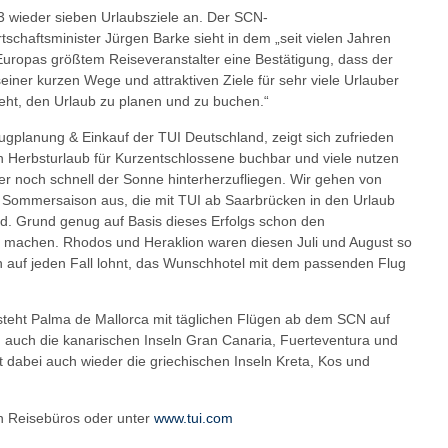
 wieder sieben Urlaubsziele an. Der SCN-
tschaftsminister Jürgen Barke sieht in dem „seit vielen Jahren
ropas größtem Reiseveranstalter eine Bestätigung, dass der
ner kurzen Wege und attraktiven Ziele für sehr viele Urlauber
eht, den Urlaub zu planen und zu buchen.“
lugplanung & Einkauf der TUI Deutschland, zeigt sich zufrieden
ein Herbsturlaub für Kurzentschlossene buchbar und viele nutzen
r noch schnell der Sonne hinterherzufliegen. Wir gehen von
n Sommersaison aus, die mit TUI ab Saarbrücken in den Urlaub
nd. Grund genug auf Basis dieses Erfolgs schon den
machen. Rhodos und Heraklion waren diesen Juli und August so
h auf jeden Fall lohnt, das Wunschhotel mit dem passenden Flug
steht Palma de Mallorca mit täglichen Flügen ab dem SCN auf
d auch die kanarischen Inseln Gran Canaria, Fuerteventura und
t dabei auch wieder die griechischen Inseln Kreta, Kos und
en Reisebüros oder unter
www.tui.com