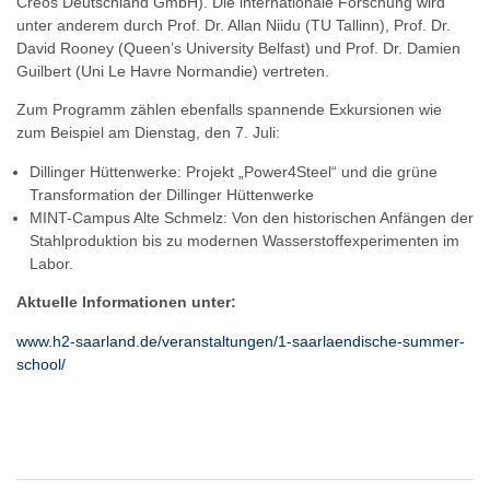
Creos Deutschland GmbH). Die internationale Forschung wird
unter anderem durch Prof. Dr. Allan Niidu (TU Tallinn), Prof. Dr.
David Rooney (Queen’s University Belfast) und Prof. Dr. Damien
Guilbert (Uni Le Havre Normandie) vertreten.
Zum Programm zählen ebenfalls spannende Exkursionen wie
zum Beispiel am Dienstag, den 7. Juli:
Dillinger Hüttenwerke: Projekt „Power4Steel“ und die grüne
Transformation der Dillinger Hüttenwerke
MINT-Campus Alte Schmelz: Von den historischen Anfängen der
Stahlproduktion bis zu modernen Wasserstoffexperimenten im
Labor.
Aktuelle Informationen unter:
www.h2-saarland.de/veranstaltungen/1-saarlaendische-summer-
school/