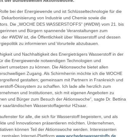
haft der bundesweiten Aktionswoche.
 Rolle bei der Energiewende und ist Schlüsseltechnologie für die
e Dekarbonisierung von Industrie und Chemie sowie die
sektors. Die „WOCHE DES WASSERSTOFFS“ (#WDW) vom 21. bis
 Bürgerinnen und Bürgern spannende Veranstaltungen zum
 der #WDW ist, die Öffentlichkeit über Wasserstoff und dessen
rgiepolitik zu informieren und Vorurteile abzubauen.
igkeit und Nachhaltigkeit des Energieträgers Wasserstoff in der
 für die Energiewende notwendigen Technologien und
rt umsetzen zu können. Die Aktionswoche bietet allen
ederschwelligen Zugang. Als Schirmherrin möchte ich die WOCHE
eifend gestalten; gemeinsam mit Partnern in Frankreich und
stoff-Ökosystem zu schaffen. Ich lade alle herzlich zum
ernehmen und Institutionen, sich mit eigenen Angeboten zu
innen und Bürger zum Besuch der Aktionswoche“, sagte Dr. Bettina
r saarländischen Wasserstoffagentur H2saar.
fenster für alle, die sich für Wasserstoff begeistern, und als
jekte und Innovationen präsentieren möchten. Unternehmen,
iativen können Teil der Aktionswoche werden. Interessenten
r zentralen Internet-Plattform
www.wochedeswasserstoffs.de
.