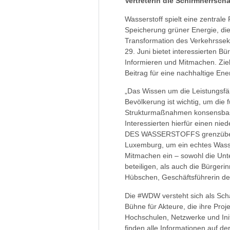
Vertreterin die Schirmherrsc
Wasserstoff spielt eine zentrale
Speicherung grüner Energie, di
Transformation des Verkehrs
29. Juni bietet interessierten
Informieren und Mitmachen. Ziel
Beitrag für eine nachhaltige Ene
„Das Wissen um die Leistungsfäh
Bevölkerung ist wichtig, um die
Strukturmaßnahmen konsensbasie
Interessierten hierfür einen ni
DES WASSERSTOFFS grenzübergr
Luxemburg, um ein echtes Wasser
Mitmachen ein – sowohl die Unt
beteiligen, als auch die Bürger
Hübschen, Geschäftsführerin de
Die #WDW versteht sich als Schau
Bühne für Akteure, die ihre Pro
Hochschulen, Netzwerke und Init
finden alle Informationen auf de