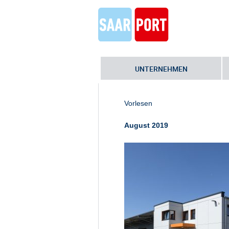
UNTERNEHMEN
Home
»
Ein-Standort-Lösung für St
Autobahnmeisterei in Merzig
Vorlesen
August 2019