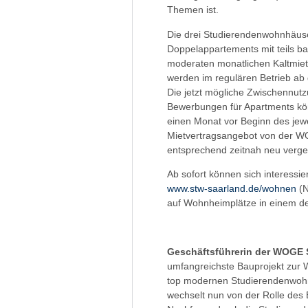
Themen ist.
Die drei Studierendenwohnhäuse
Doppelappartements mit teils bar
moderaten monatlichen Kaltmiete
werden im regulären Betrieb ab
Die jetzt mögliche Zwischennutz
Bewerbungen für Apartments kön
einen Monat vor Beginn des jew
Mietvertragsangebot von der WO
entsprechend zeitnah neu verge
Ab sofort können sich interessi
www.stw-saarland.de/wohnen
(N
auf Wohnheimplätze in einem d
Geschäftsführerin der WOGE S
umfangreichste Bauprojekt zur 
top modernen Studierendenwohn
wechselt nun von der Rolle des 