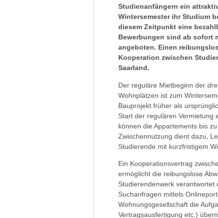
Studienanfängern ein attrakti
Wintersemester ihr Studium b
diesem Zeitpunkt eine bezah
Bewerbungen sind ab sofort m
angeboten. Einen reibungslos
Kooperation zwischen Studi
Saarland.
Der reguläre Mietbeginn der dr
Wohnplätzen ist zum Wintersem
Bauprojekt früher als ursprüngli
Start der regulären Vermietun
können die Appartements bis z
Zwischennutzung dient dazu, Le
Studierende mit kurzfristigem W
Ein Kooperationsvertrag zwisc
ermöglicht die reibungslose A
Studierendenwerk verantwortet
Suchanfragen mittels Onlineport
Wohnungsgesellschaft die Aufga
Vertragsausfertigung etc.) über