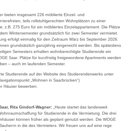
r bieten insgesamt 226 möblierte Einzel- und
rierefreien, teils rollstuhlgerechten Wohnplätzen zu einer
; z.B. 275 Euro für ein möbliertes Einzelappartement. Die Plätze
 dem Wintersemester grundsätzlich für zwei Semester vermietet.
ung erfolgt einmalig für den Zeitraum März bis September 2026.
nen grundsätzlich ganzjährig eingereicht werden. Bis spätestens
eiligen Semesters erhalten wohnberechtigte Studierende ein
GE Saar. Plätze für kurzfristig freigewordene Apartments werden
ben – auch im laufenden Semester.
erte Studierende auf der Website des Studierendenwerks unter
avigationspunkt „Wohnen in Saarbrücken“)
er Häuser bewerben.
aar, Rita Gindorf-Wagner:
„Heute startet das landesweit
Wohnraumschaffung für Studierende in die Vermietung. Die drei
häuser können früher als geplant genutzt werden. Die WOGE
Bauherrn in die des Vermieters. Wir freuen uns auf eine rege