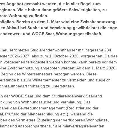
ves Angebot gemacht werden, die in aller Regel zum
eginnen. Viele haben dann größere Schwierigkeiten, zu
lbare Wohnung zu finden.
öglich. Bereits ab dem 1. März wird eine Zwischennutzung
en Ablauf bei Suche und Vermietung gewährleistet die enge
erendenwerk und
WOGE Saar, Wohnungsgesellschaft
ei neu errichteten Studierendenwohnhäuser mit insgesamt 234
ester 2026/2027, also zum 1. Oktober 2026, vorgesehen. Da das
ch vorgesehen fertiggestellt werden konnte, kann bereits vor dem
g eine Zwischennutzung angeboten werden: Ab dem 1. März 2026
u Beginn des Wintersemesters bezogen werden. Diese
erstände bis zum Wintersemester zu vermeiden und zugleich
ohnraumbedarf frühzeitig zu unterstützen.
hen der WOGE Saar und dem Studierendenwerk Saarland
bwicklung von Wohnungssuche und Vermietung. Das
 dabei das Bewerbungsmanagement (Registrierung der
al, Prüfung der Mietberechtigung etc.), während die
ben des Vermieters (Zuteilung der verfügbaren Wohnplätze,
nimmt und Ansprechpartner für alle mietvertragsrelevanten