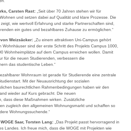
en.“
ks, Carsten Rast:
„Seit über 70 Jahren stehen wir für
n Wohnen und setzen dabei auf Qualität und klare Prozesse. Die
igt, wie wertvoll Erfahrung und starke Partnerschaften sind,
renden ein gutes und bezahlbares Zuhause zu ermöglichen.“
 von Weizsäcker:
„Zu einem attraktiven Uni-Campus gehört
n Wohnhäuser sind der erste Schritt des Projekts Campus 1000,
000 Wohnheimplätze auf dem Campus erreichen wollen. Damit
ur für die neuen Studierenden, verbessern die
ern das studentische Leben.“
ezahlbarer Wohnraum ist gerade für Studierende eine zentrale
tudienstart. Mit der Neuausrichtung der sozialen
lichen baurechtlichen Rahmenbedingungen haben wir den
nd wieder auf Kurs gebracht. Die neuen
, dass diese Maßnahmen wirken. Zusätzliche
en zugleich den allgemeinen Wohnungsmarkt und schaffen so
andere Wohnungssuchende.“
r WOGE Saar, Torsten Lang:
„Das Projekt passt hervorragend in
es Landes. Ich freue mich, dass die WOGE mit Projekten wie