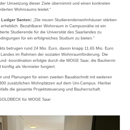
der Umsetzung dieser Ziele übernimmt und einen konkreten
rderten Wohnraums leistet.“
r. Ludger Santen:
„Die neuen Studierendenwohnhäuser stärken
us erheblich. Bezahlbarer Wohnraum in Campusnähe ist ein
ierte Studierende für die Universität des Saarlandes zu
ingungen für ein erfolgreiches Studium zu bieten.“
ts betrugen rund 24 Mio. Euro, davon knapp 11,65 Mio. Euro
s Landes im Rahmen der sozialen Wohnraumförderung. Die
und -koordination erfolgte durch die WOGE Saar, die Bauherrin
ünftig als Vermieter fungiert.
en und Planungen für einen zweiten Bauabschnitt mit weiteren
300 zusätzlichen Wohnplätzen auf dem Uni-Campus. Hierbei
lls die gesamte Projektsteuerung und Bauherrschaft.
s: GOLDBECK für WOGE Saar