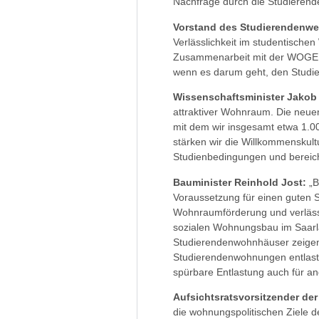
Nachfrage durch die Studierend
Vorstand des Studierendenwer
Verlässlichkeit im studentische
Zusammenarbeit mit der WOGE ze
wenn es darum geht, den Studie
Wissenschaftsminister Jakob
attraktiver Wohnraum. Die neue
mit dem wir insgesamt etwa 1.
stärken wir die Willkommenskult
Studienbedingungen und bereich
Bauminister Reinhold Jost:
„B
Voraussetzung für einen guten S
Wohnraumförderung und verläss
sozialen Wohnungsbau im Saarla
Studierendenwohnhäuser zeigen
Studierendenwohnungen entlast
spürbare Entlastung auch für 
Aufsichtsratsvorsitzender de
die wohnungspolitischen Ziele d